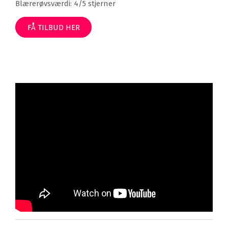
Blærerøvsværdi: 4/5 stjerner
FÅ TILBUD HER