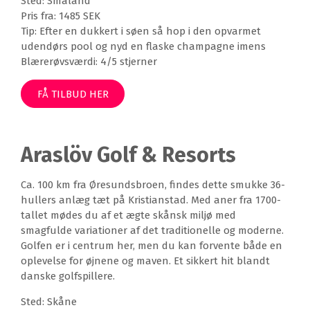
Sted: Småland
Pris fra: 1485 SEK
Tip: Efter en dukkert i søen så hop i den opvarmet
udendørs pool og nyd en flaske champagne imens
Blærerøvsværdi: 4/5 stjerner
FÅ TILBUD HER
Araslöv Golf & Resorts
Ca. 100 km fra Øresundsbroen, findes dette smukke 36-
hullers anlæg tæt på Kristianstad. Med aner fra 1700-
tallet mødes du af et ægte skånsk miljø med
smagfulde variationer af det traditionelle og moderne.
Golfen er i centrum her, men du kan forvente både en
oplevelse for øjnene og maven. Et sikkert hit blandt
danske golfspillere.
Sted: Skåne