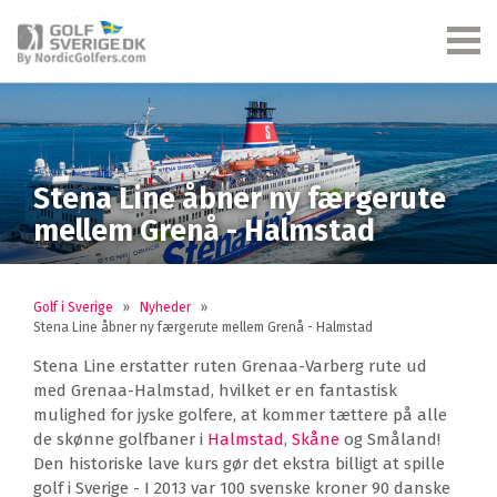
Stena Line åbner ny færgerute
mellem Grenå - Halmstad
Golf i Sverige
»
Nyheder
»
Stena Line åbner ny færgerute mellem Grenå - Halmstad
Stena Line erstatter ruten Grenaa-Varberg rute ud
med Grenaa-Halmstad, hvilket er en fantastisk
mulighed for jyske golfere, at kommer tættere på alle
de skønne golfbaner i
Halmstad
,
Skåne
og Småland!
Den historiske lave kurs gør det ekstra billigt at spille
golf i Sverige - I 2013 var 100 svenske kroner 90 danske