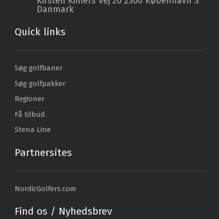
Kirsten Kimers Vej 20
2300 København S
Danmark
Quick links
Søg golfbaner
Søg golfpakker
Regioner
Få tilbud
Stena Line
Partnersites
NordicGolfers.com
Find os / Nyhedsbrev